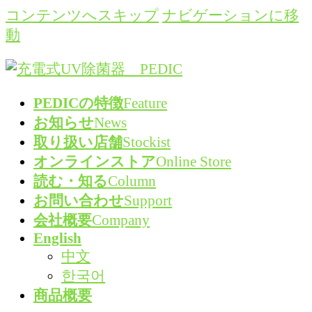
コンテンツへスキップ
ナビゲーションに移
動
PEDICの特徴
Feature
お知らせ
News
取り扱い店舗
Stockist
オンラインストア
Online Store
読む・知る
Column
お問い合わせ
Support
会社概要
Company
English
中文
한국어
商品概要