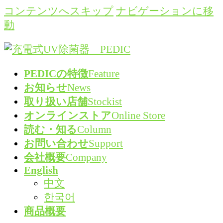
コンテンツへスキップ
ナビゲーションに移
動
PEDICの特徴
Feature
お知らせ
News
取り扱い店舗
Stockist
オンラインストア
Online Store
読む・知る
Column
お問い合わせ
Support
会社概要
Company
English
中文
한국어
商品概要