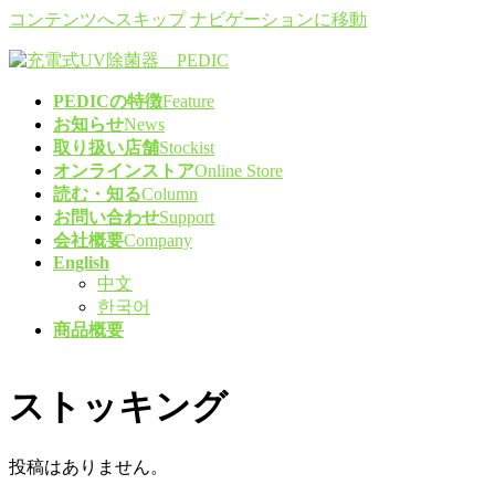
コンテンツへスキップ
ナビゲーションに移動
PEDICの特徴
Feature
お知らせ
News
取り扱い店舗
Stockist
オンラインストア
Online Store
読む・知る
Column
お問い合わせ
Support
会社概要
Company
English
中文
한국어
商品概要
ストッキング
投稿はありません。