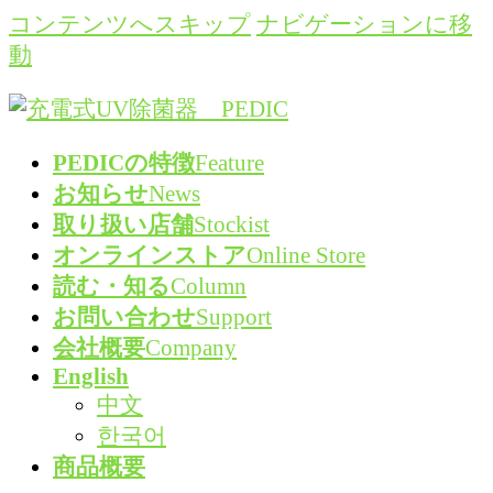
コンテンツへスキップ
ナビゲーションに移
動
PEDICの特徴
Feature
お知らせ
News
取り扱い店舗
Stockist
オンラインストア
Online Store
読む・知る
Column
お問い合わせ
Support
会社概要
Company
English
中文
한국어
商品概要