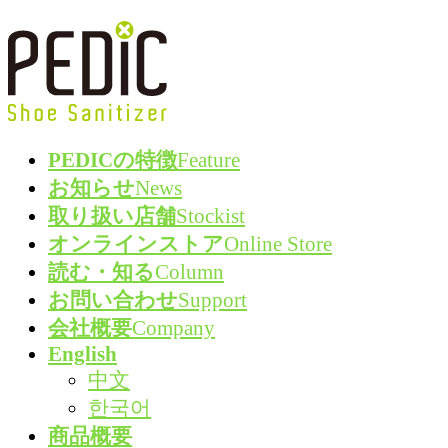
コ
ナ
ン
ビ
テ
ゲ
ン
ー
ツ
シ
PEDICの特徴
Feature
へ
ョ
お知らせ
News
ス
ン
取り扱い店舗
Stockist
キ
に
オンラインストア
Online Store
ッ
移
読む・知る
Column
プ
動
お問い合わせ
Support
会社概要
Company
English
中文
한국어
商品概要