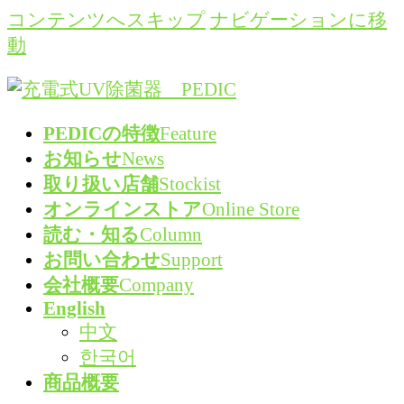
コンテンツへスキップ
ナビゲーションに移
動
PEDICの特徴
Feature
お知らせ
News
取り扱い店舗
Stockist
オンラインストア
Online Store
読む・知る
Column
お問い合わせ
Support
会社概要
Company
English
中文
한국어
商品概要