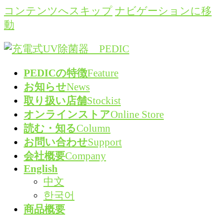
コンテンツへスキップ
ナビゲーションに移
動
PEDICの特徴
Feature
お知らせ
News
取り扱い店舗
Stockist
オンラインストア
Online Store
読む・知る
Column
お問い合わせ
Support
会社概要
Company
English
中文
한국어
商品概要