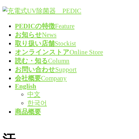
コ
ナ
ン
ビ
PEDICの特徴
Feature
テ
ゲ
お知らせ
News
ン
ー
取り扱い店舗
Stockist
ツ
シ
オンラインストア
Online Store
へ
ョ
読む・知る
Column
ス
ン
お問い合わせ
Support
キ
に
会社概要
Company
ッ
移
English
プ
動
中文
한국어
商品概要