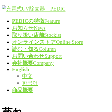
コ
ナ
ン
ビ
PEDICの特徴
Feature
テ
ゲ
お知らせ
News
ン
ー
取り扱い店舗
Stockist
ツ
シ
オンラインストア
Online Store
へ
ョ
読む・知る
Column
ス
ン
お問い合わせ
Support
キ
に
会社概要
Company
ッ
移
English
プ
動
中文
한국어
商品概要