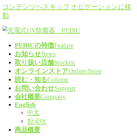
コンテンツへスキップ
ナビゲーションに移
動
PEDICの特徴
Feature
お知らせ
News
取り扱い店舗
Stockist
オンラインストア
Online Store
読む・知る
Column
お問い合わせ
Support
会社概要
Company
English
中文
한국어
商品概要