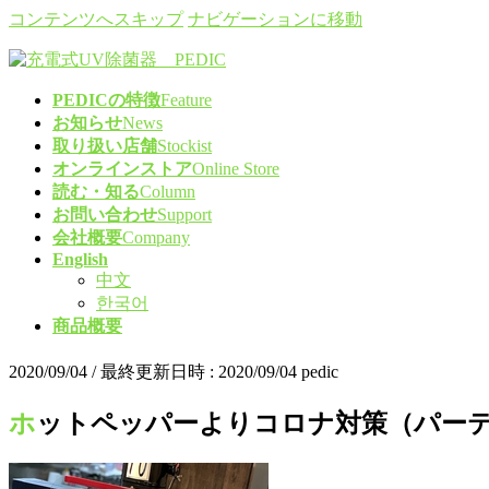
コンテンツへスキップ
ナビゲーションに移動
PEDICの特徴
Feature
お知らせ
News
取り扱い店舗
Stockist
オンラインストア
Online Store
読む・知る
Column
お問い合わせ
Support
会社概要
Company
English
中文
한국어
商品概要
2020/09/04
/ 最終更新日時 :
2020/09/04
pedic
ホットペッパーよりコロナ対策（パー