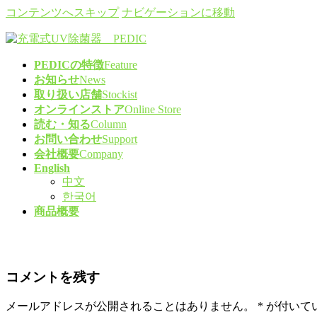
コンテンツへスキップ
ナビゲーションに移動
PEDICの特徴
Feature
お知らせ
News
取り扱い店舗
Stockist
オンラインストア
Online Store
読む・知る
Column
お問い合わせ
Support
会社概要
Company
English
中文
한국어
商品概要
コメントを残す
メールアドレスが公開されることはありません。
*
が付いて