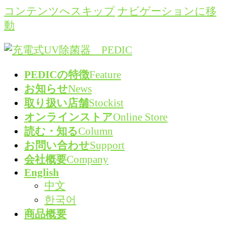
コンテンツへスキップ
ナビゲーションに移
動
PEDICの特徴
Feature
お知らせ
News
取り扱い店舗
Stockist
オンラインストア
Online Store
読む・知る
Column
お問い合わせ
Support
会社概要
Company
English
中文
한국어
商品概要