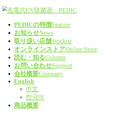
コ
ナ
ン
ビ
PEDICの特徴
Feature
テ
ゲ
お知らせ
News
ン
ー
取り扱い店舗
Stockist
ツ
シ
オンラインストア
Online Store
へ
ョ
読む・知る
Column
ス
ン
お問い合わせ
Support
キ
に
会社概要
Company
ッ
移
English
プ
動
中文
한국어
商品概要