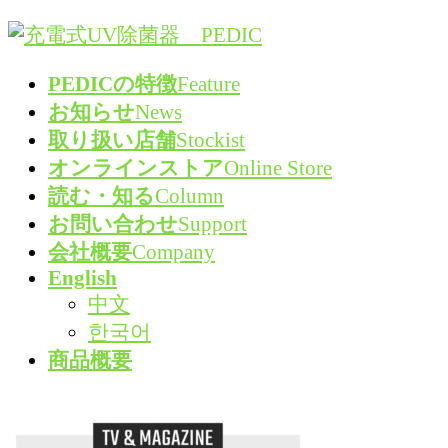
コ
ナ
ン
ビ
PEDICの特徴
Feature
テ
ゲ
お知らせ
News
ン
ー
取り扱い店舗
Stockist
ツ
シ
オンラインストア
Online Store
へ
ョ
読む・知る
Column
ス
ン
お問い合わせ
Support
キ
に
会社概要
Company
ッ
移
English
プ
動
中文
한국어
商品概要