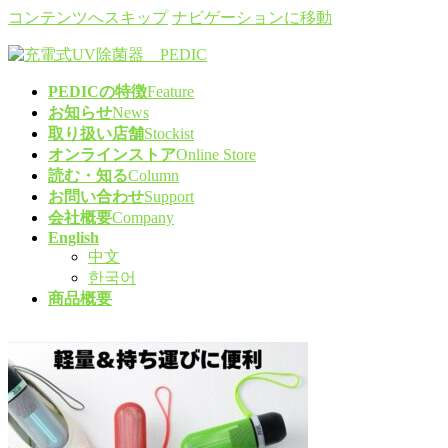
コンテンツへスキップ
ナビゲーションに移動
PEDICの特徴
Feature
お知らせ
News
取り扱い店舗
Stockist
オンラインストア
Online Store
読む・知る
Column
お問い合わせ
Support
会社概要
Company
English
中文
한국어
商品概要