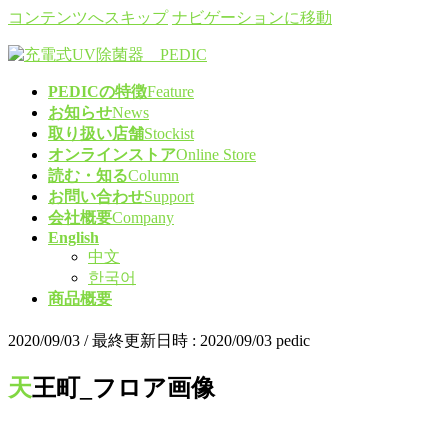
コンテンツへスキップ
ナビゲーションに移動
PEDICの特徴
Feature
お知らせ
News
取り扱い店舗
Stockist
オンラインストア
Online Store
読む・知る
Column
お問い合わせ
Support
会社概要
Company
English
中文
한국어
商品概要
2020/09/03
/ 最終更新日時 :
2020/09/03
pedic
天王町_フロア画像