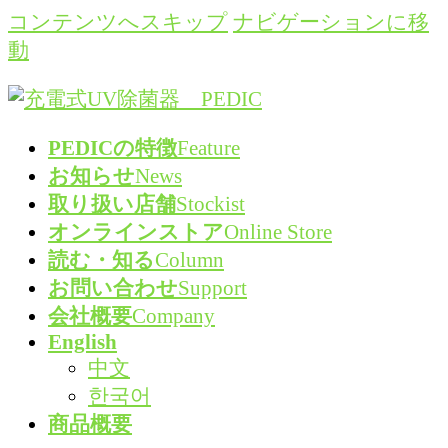
コンテンツへスキップ
ナビゲーションに移
動
PEDICの特徴
Feature
お知らせ
News
取り扱い店舗
Stockist
オンラインストア
Online Store
読む・知る
Column
お問い合わせ
Support
会社概要
Company
English
中文
한국어
商品概要