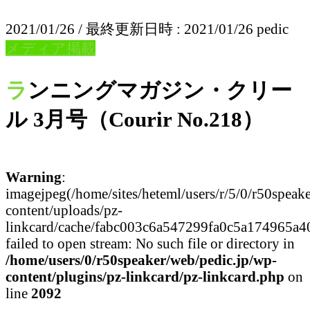
2021/01/26
/ 最終更新日時 :
2021/01/26
pedic
メディア掲載
ランニングマガジン・クリー
ル 3月号（Courir No.218）
Warning
:
imagejpeg(/home/sites/heteml/users/r/5/0/r50speak
content/uploads/pz-
linkcard/cache/fabc003c6a547299fa0c5a174965a
failed to open stream: No such file or directory in
/home/users/0/r50speaker/web/pedic.jp/wp-
content/plugins/pz-linkcard/pz-linkcard.php
on
line
2092