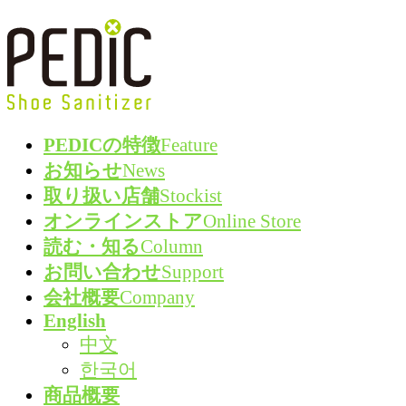
コ
ナ
ン
ビ
テ
ゲ
ン
ー
ツ
シ
PEDICの特徴
Feature
へ
ョ
お知らせ
News
ス
ン
取り扱い店舗
Stockist
キ
に
オンラインストア
Online Store
ッ
移
読む・知る
Column
プ
動
お問い合わせ
Support
会社概要
Company
English
中文
한국어
商品概要