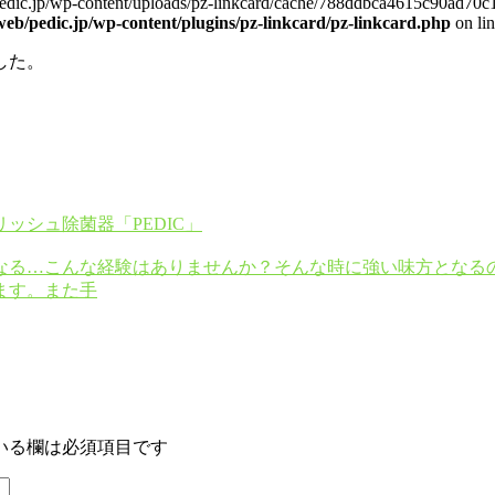
eb/pedic.jp/wp-content/uploads/pz-linkcard/cache/788ddbca4615c90ad
web/pedic.jp/wp-content/plugins/pz-linkcard/pz-linkcard.php
on li
した。
ッシュ除菌器「PEDIC」
る…こんな経験はありませんか？そんな時に強い味方となるのが、
ます。また手
いる欄は必須項目です