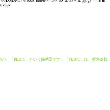
70c153ff2242ee427d19951b869c0dd468c521a7d003f67.jpeg): failed to
ne
2092
「PEDIC」という除菌器です。「PEDIC」は、紫外線技