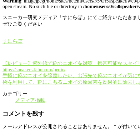
Warning
: imagejpeg(/home/sites/heteml/users/r/5/0/r50speaker/w
open stream: No such file or directory in
/home/users/0/r50speaker/
スニーカー研究メディア「すにらぼ」にてご紹介いただきま
ぜひご覧ください！
すにらぼ
【レビュー】紫外線で靴のニオイを対策！携帯可能なスタイリ
https://sneakers-labo.com/pedic/
手軽に靴のニオイを除菌したい、出張先で靴のニオイが気にな
術を利用して、靴にこもるニオイの原因菌を効果的に除去し
カテゴリー
メディア掲載
コメントを残す
メールアドレスが公開されることはありません。
*
が付いて