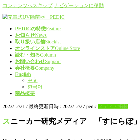
コンテンツへスキップ
ナビゲーションに移動
PEDICの特徴
Feature
お知らせ
News
取り扱い店舗
Stockist
オンラインストア
Online Store
読む・知る
Column
お問い合わせ
Support
会社概要
Company
English
中文
한국어
商品概要
2023/12/21
/ 最終更新日時 :
2023/12/27
pedic
メディア掲載
スニーカー研究メディア 「すにらぼ