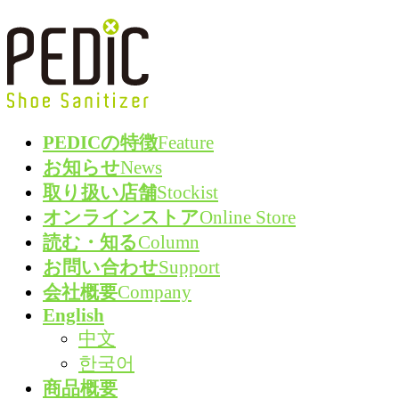
コ
ナ
ン
ビ
テ
ゲ
ン
ー
ツ
シ
PEDICの特徴
Feature
へ
ョ
お知らせ
News
ス
ン
取り扱い店舗
Stockist
キ
に
オンラインストア
Online Store
ッ
移
読む・知る
Column
プ
動
お問い合わせ
Support
会社概要
Company
English
中文
한국어
商品概要