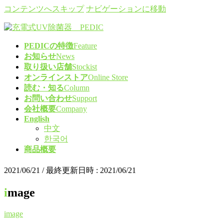
コンテンツへスキップ
ナビゲーションに移動
PEDICの特徴
Feature
お知らせ
News
取り扱い店舗
Stockist
オンラインストア
Online Store
読む・知る
Column
お問い合わせ
Support
会社概要
Company
English
中文
한국어
商品概要
2021/06/21
/ 最終更新日時 :
2021/06/21
image
image