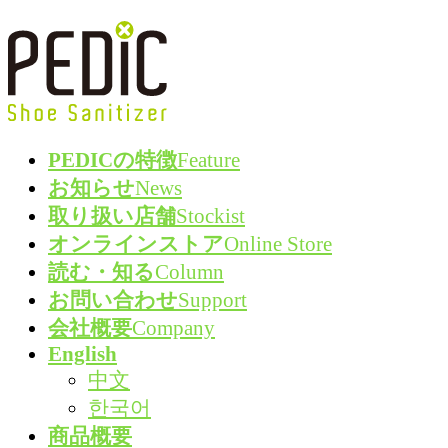
コ
ナ
ン
ビ
テ
ゲ
ン
ー
ツ
シ
PEDICの特徴
Feature
へ
ョ
お知らせ
News
ス
ン
取り扱い店舗
Stockist
キ
に
オンラインストア
Online Store
ッ
移
読む・知る
Column
プ
動
お問い合わせ
Support
会社概要
Company
English
中文
한국어
商品概要