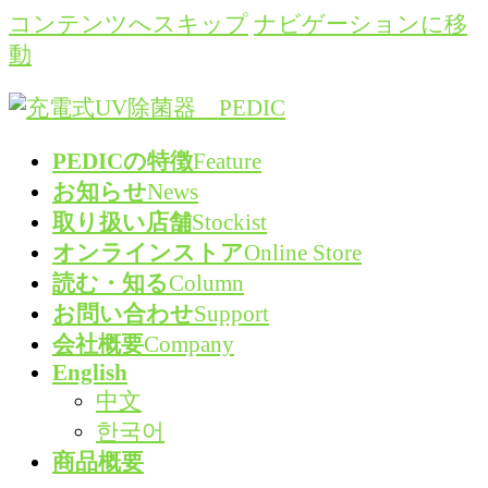
コンテンツへスキップ
ナビゲーションに移
動
PEDICの特徴
Feature
お知らせ
News
取り扱い店舗
Stockist
オンラインストア
Online Store
読む・知る
Column
お問い合わせ
Support
会社概要
Company
English
中文
한국어
商品概要