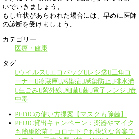
いでいきましょう。
もし症状があらわれた場合には、早めに医師
の診断を受けましょう。
カテゴリー
医療・健康
タグ
ウイルス
エコバッグ
レジ袋
三角コ
ーナー
冷蔵庫
感染症
感染防止
排水溝
生ごみ
紫外線
細菌
菌
電子レンジ
食
中毒
PEDICの使い方提案【マスクも除菌】
PEDIC貸出キャンペーン：楽器やマイク
も簡単除菌！コロナ下でも快適な音楽ラ