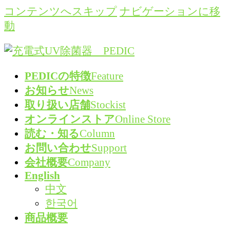
コンテンツへスキップ
ナビゲーションに移
動
PEDICの特徴
Feature
お知らせ
News
取り扱い店舗
Stockist
オンラインストア
Online Store
読む・知る
Column
お問い合わせ
Support
会社概要
Company
English
中文
한국어
商品概要