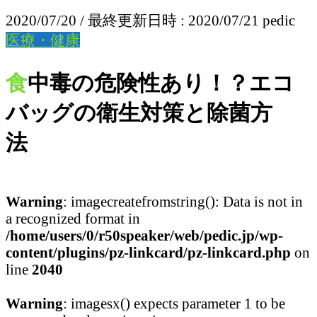
2020/07/20
/ 最終更新日時 :
2020/07/21
pedic
医療・健康
食中毒の危険性あり！？エコ
バッグの衛生対策と除菌方
法
Warning
: imagecreatefromstring(): Data is not in
a recognized format in
/home/users/0/r50speaker/web/pedic.jp/wp-
content/plugins/pz-linkcard/pz-linkcard.php
on
line
2040
Warning
: imagesx() expects parameter 1 to be