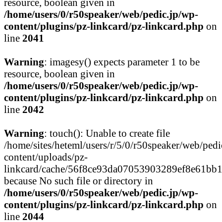
resource, boolean given in
/home/users/0/r50speaker/web/pedic.jp/wp-
content/plugins/pz-linkcard/pz-linkcard.php
on
line
2041
Warning
: imagesy() expects parameter 1 to be
resource, boolean given in
/home/users/0/r50speaker/web/pedic.jp/wp-
content/plugins/pz-linkcard/pz-linkcard.php
on
line
2042
Warning
: touch(): Unable to create file
/home/sites/heteml/users/r/5/0/r50speaker/web/pedi
content/uploads/pz-
linkcard/cache/56f8ce93da07053903289ef8e61bb
because No such file or directory in
/home/users/0/r50speaker/web/pedic.jp/wp-
content/plugins/pz-linkcard/pz-linkcard.php
on
line
2044