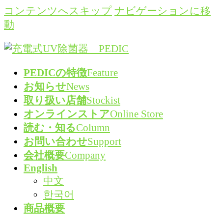
コンテンツへスキップ
ナビゲーションに移
動
PEDICの特徴
Feature
お知らせ
News
取り扱い店舗
Stockist
オンラインストア
Online Store
読む・知る
Column
お問い合わせ
Support
会社概要
Company
English
中文
한국어
商品概要