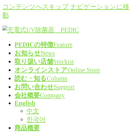
コンテンツへスキップ
ナビゲーションに移
動
PEDICの特徴
Feature
お知らせ
News
取り扱い店舗
Stockist
オンラインストア
Online Store
読む・知る
Column
お問い合わせ
Support
会社概要
Company
English
中文
한국어
商品概要