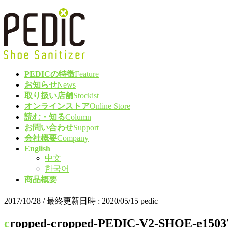
コ
ナ
ン
ビ
テ
ゲ
ン
ー
ツ
シ
へ
ョ
PEDICの特徴
Feature
ス
ン
お知らせ
News
キ
に
取り扱い店舗
Stockist
ッ
移
オンラインストア
Online Store
プ
動
読む・知る
Column
お問い合わせ
Support
会社概要
Company
English
中文
한국어
商品概要
2017/10/28
/ 最終更新日時 :
2020/05/15
pedic
cropped-cropped-PEDIC-V2-SHOE-e1503