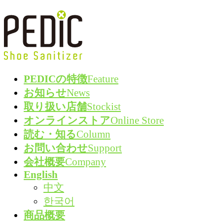
コ
ナ
ン
ビ
テ
ゲ
ン
ー
ツ
シ
PEDICの特徴
Feature
へ
ョ
お知らせ
News
ス
ン
取り扱い店舗
Stockist
キ
に
オンラインストア
Online Store
ッ
移
読む・知る
Column
プ
動
お問い合わせ
Support
会社概要
Company
English
中文
한국어
商品概要