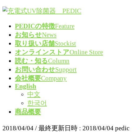
コ
ナ
ン
ビ
PEDICの特徴
Feature
テ
ゲ
お知らせ
News
ン
ー
取り扱い店舗
Stockist
ツ
シ
オンラインストア
Online Store
へ
ョ
読む・知る
Column
ス
ン
お問い合わせ
Support
キ
に
会社概要
Company
ッ
移
English
プ
動
中文
한국어
商品概要
2018/04/04
/ 最終更新日時 :
2018/04/04
pedic