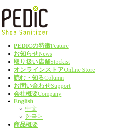
コ
ナ
ン
ビ
テ
ゲ
ン
ー
ツ
シ
PEDICの特徴
Feature
へ
ョ
お知らせ
News
ス
ン
取り扱い店舗
Stockist
キ
に
オンラインストア
Online Store
ッ
移
読む・知る
Column
プ
動
お問い合わせ
Support
会社概要
Company
English
中文
한국어
商品概要