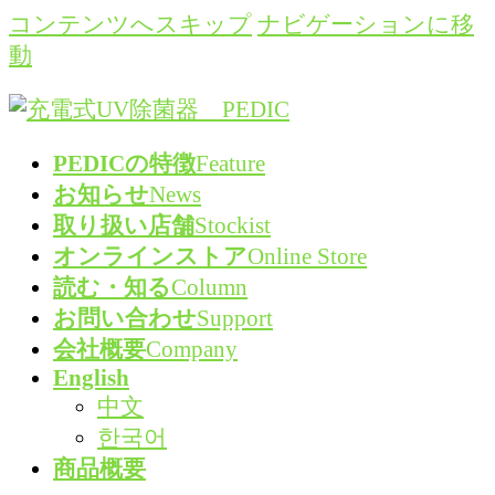
コンテンツへスキップ
ナビゲーションに移
動
PEDICの特徴
Feature
お知らせ
News
取り扱い店舗
Stockist
オンラインストア
Online Store
読む・知る
Column
お問い合わせ
Support
会社概要
Company
English
中文
한국어
商品概要