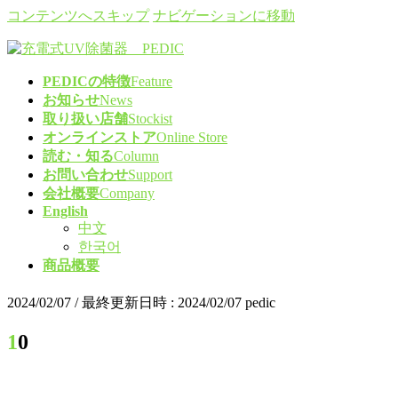
コンテンツへスキップ
ナビゲーションに移動
PEDICの特徴
Feature
お知らせ
News
取り扱い店舗
Stockist
オンラインストア
Online Store
読む・知る
Column
お問い合わせ
Support
会社概要
Company
English
中文
한국어
商品概要
2024/02/07
/ 最終更新日時 :
2024/02/07
pedic
10