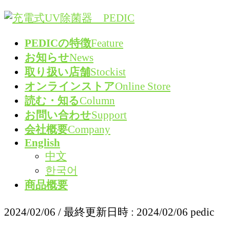
コ
ナ
ン
ビ
PEDICの特徴
Feature
テ
ゲ
お知らせ
News
ン
ー
取り扱い店舗
Stockist
ツ
シ
オンラインストア
Online Store
へ
ョ
読む・知る
Column
ス
ン
お問い合わせ
Support
キ
に
会社概要
Company
ッ
移
English
プ
動
中文
한국어
商品概要
2024/02/06
/ 最終更新日時 :
2024/02/06
pedic