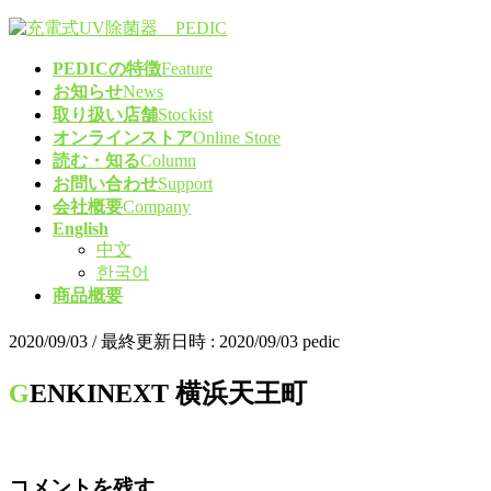
コ
ナ
ン
ビ
PEDICの特徴
Feature
テ
ゲ
お知らせ
News
ン
ー
取り扱い店舗
Stockist
ツ
シ
オンラインストア
Online Store
へ
ョ
読む・知る
Column
ス
ン
お問い合わせ
Support
キ
に
会社概要
Company
ッ
移
English
プ
動
中文
한국어
商品概要
2020/09/03
/ 最終更新日時 :
2020/09/03
pedic
GENKINEXT 横浜天王町
コメントを残す