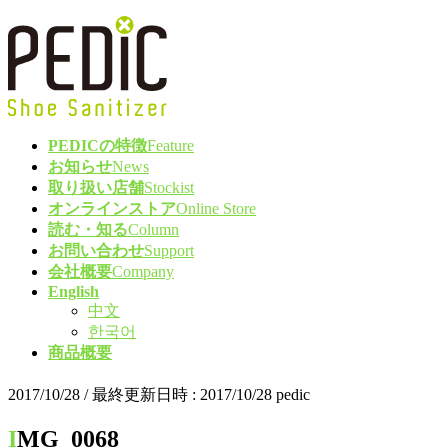
コ
ナ
ン
ビ
テ
ゲ
ン
ー
ツ
シ
へ
ョ
PEDICの特徴
Feature
ス
ン
お知らせ
News
キ
に
取り扱い店舗
Stockist
ッ
移
オンラインストア
Online Store
プ
動
読む・知る
Column
お問い合わせ
Support
会社概要
Company
English
中文
한국어
商品概要
2017/10/28
/ 最終更新日時 :
2017/10/28
pedic
IMG_0068