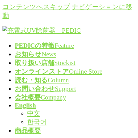
コンテンツへスキップ
ナビゲーションに移
動
PEDICの特徴
Feature
お知らせ
News
取り扱い店舗
Stockist
オンラインストア
Online Store
読む・知る
Column
お問い合わせ
Support
会社概要
Company
English
中文
한국어
商品概要