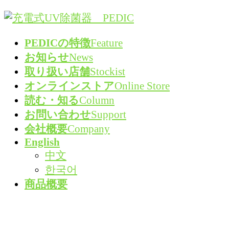
コ
ナ
ン
ビ
PEDICの特徴
Feature
テ
ゲ
お知らせ
News
ン
ー
取り扱い店舗
Stockist
ツ
シ
オンラインストア
Online Store
へ
ョ
読む・知る
Column
ス
ン
お問い合わせ
Support
キ
に
会社概要
Company
ッ
移
English
プ
動
中文
한국어
商品概要