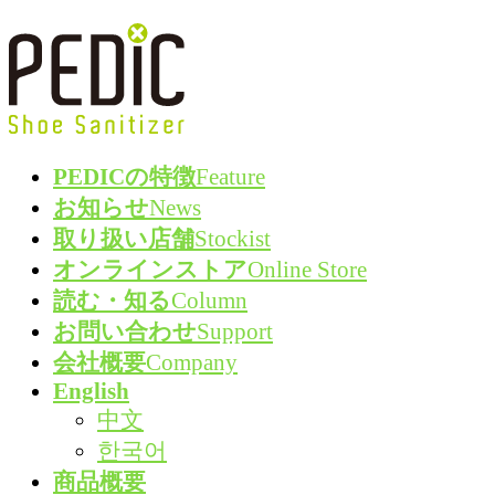
コ
ナ
ン
ビ
テ
ゲ
ン
ー
ツ
シ
PEDICの特徴
Feature
へ
ョ
お知らせ
News
ス
ン
取り扱い店舗
Stockist
キ
に
オンラインストア
Online Store
ッ
移
読む・知る
Column
プ
動
お問い合わせ
Support
会社概要
Company
English
中文
한국어
商品概要