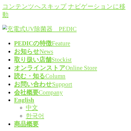
コンテンツへスキップ
ナビゲーションに移
動
PEDICの特徴
Feature
お知らせ
News
取り扱い店舗
Stockist
オンラインストア
Online Store
読む・知る
Column
お問い合わせ
Support
会社概要
Company
English
中文
한국어
商品概要